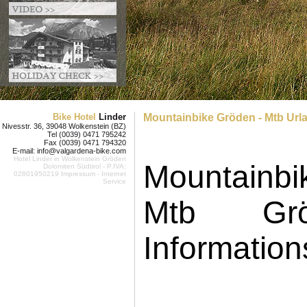
Bike Hotel
Linder
Mountainbike Gröden - Mtb Url
Nivesstr. 36, 39048 Wolkenstein (BZ)
Tel (0039) 0471 795242
Fax (0039) 0471 794320
E-mail:
info@valgardena-bike.com
Hotel Linder in
Wolkenstein Gröden
Mountainbi
Dolomiten Südtirol
- P.IVA:
02801950219
Impressum
-
Internet
Service
Mtb Grö
Information